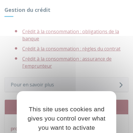
Gestion du crédit
Crédit à la consommation : obligations de la
banque
Crédit à la consommation : règles du contrat
Crédit à la consommation : assurance de
l'emprunteur
Pour en savoir plus
Services en ligne et formulaires
This site uses cookies and
gives you control over what
Répondre au courrier de la banque d'un
you want to activate
proche dont vous vous êtes porté caution