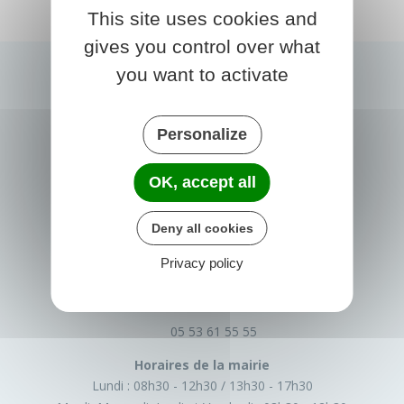
This site uses cookies and
gives you control over what
you want to activate
Personalize
OK, accept all
PRIGONRIEUX
Deny all cookies
1 Place du Groupe Loiseau
Privacy policy
24130 Prigonrieux
France
05 53 61 55 55
Horaires de la mairie
Lundi :
08h30 - 12h30
13h30 - 17h30