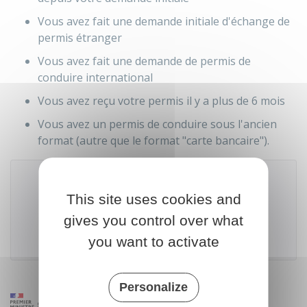
Vous avez fait une demande initiale d'échange de
permis étranger
Vous avez fait une demande de permis de
conduire international
Vous avez reçu votre permis il y a plus de 6 mois
Vous avez un permis de conduire sous l'ancien
format (autre que le format "carte bancaire").
This site uses cookies and
Accéder au téléservice
gives you control over what
Agence nationale des titres sécurisés (ANTS)
you want to activate
Personalize