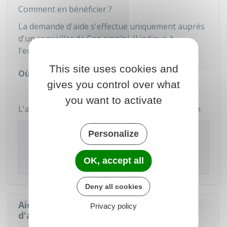
Comment en bénéficier ?
La demande d'aide s'effectue uniquement auprès
d'un conseiller de Cap emploi. Il indique à
l'entrepreneur la démarche à suivre.
This site uses cookies and
Où s'adresser ?
gives you control over what
Cap Emploi
you want to activate
L'aide est cumulable. Elle n'est pas renouvelable.
À savoir
Personalize
Vous pouvez consulter le
guide détaillé de
toutes les aides de l'Agefiph
.
OK, accept all
Deny all cookies
Aide à l'embauche en contrat
Privacy policy
d'apprentissage