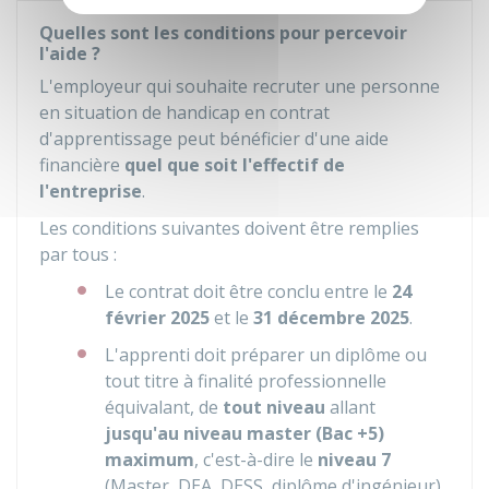
Quelles sont les conditions pour percevoir
l'aide ?
L'employeur qui souhaite recruter une personne
en situation de handicap en contrat
d'apprentissage peut bénéficier d'une aide
financière
quel que soit l'effectif de
l'entreprise
.
Les conditions suivantes doivent être remplies
par tous :
Le contrat doit être conclu entre le
24
février 2025
et le
31 décembre 2025
.
L'apprenti doit préparer un diplôme ou
tout titre à finalité professionnelle
équivalant, de
tout niveau
allant
jusqu'au niveau master (Bac +5)
maximum
, c'est-à-dire le
niveau 7
(Master, DEA, DESS, diplôme d'ingénieur)