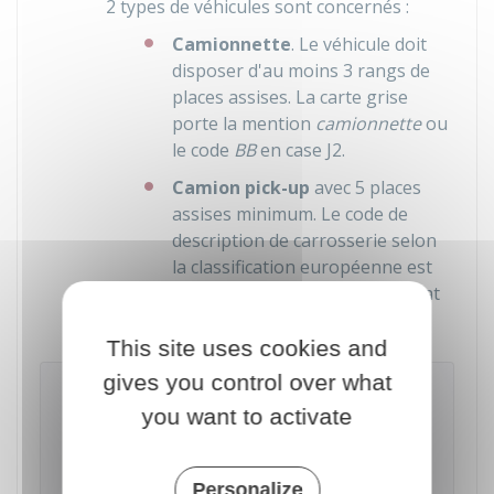
2 types de véhicules sont concernés :
Camionnette
. Le véhicule doit
disposer d'au moins 3 rangs de
places assises. La carte grise
porte la mention
camionnette
ou
le code
BB
en case J2.
Camion pick-up
avec 5 places
assises minimum. Le code de
description de carrosserie selon
la classification européenne est
BE, inscrit en case J2 du certificat
d'immatriculation (carte grise).
This site uses cookies and
gives you control over what
À noter
you want to activate
Les camions
PICK-UP
exclusivement destinés
aux
STATIONS DE SKI
ou aux
REMONTÉES
MÉCANIQUES
ne sont pas concernés par ces
Personalize
taxes.