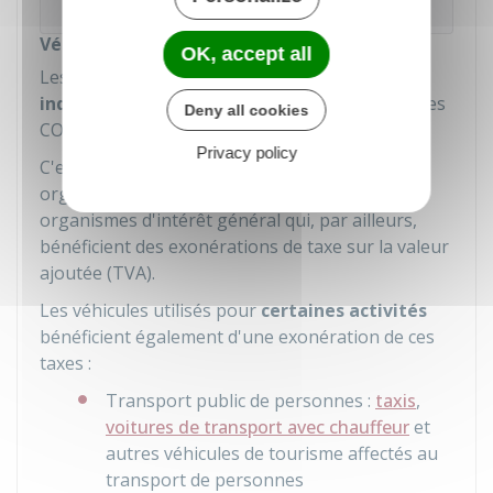
Véhicules exonérés
OK, accept all
Les véhicules affectés à des
entreprises
individuelles
sont
exonérés
des taxes annuelles
Deny all cookies
CO
et polluants.
2
Privacy policy
C'est également le cas des véhicules des
organismes à but non lucratif et autres
organismes d'intérêt général qui, par ailleurs,
bénéficient des exonérations de taxe sur la valeur
ajoutée (TVA).
Les véhicules utilisés pour
certaines activités
bénéficient également d'une exonération de ces
taxes :
Transport public de personnes :
taxis
,
voitures de transport avec chauffeur
et
autres véhicules de tourisme affectés au
transport de personnes