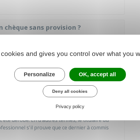
n chèque sans provision ?
ision, le professionnel peut demander une
pièce
chier
des chèques irréguliers. S'il reçoit un chèque
 cookies and gives you control over what you w
nnel peut exercer un
recours
contre l'émetteur du
Personalize
OK, accept all
ement par chèque
sionnel peut exiger la
présentation d'une ou
Deny all cookies
rtie de la remise du chèque (ex : carte nationale
etc.).
Privacy policy
, il engagerait sa
responsabilité
à l'égard du
t été dérobé. En d'autres termes, le titulaire du
ofessionnel s'il prouve que ce dernier à commis