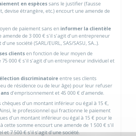
aiement en espèces
sans le justifier (fausse
, devise étrangère, etc.) encourt une amende de
moyen de paiement sans en
informer la clientèle
e amende de
3 000 €
s'il s'agit d'un entrepreneur
it d'une société (SARL/EURL, SAS/SASU, SA...).
ses clients
en fonction de leur moyen de
e
75 000 €
s'il s'agit d'un entrepreneur individuel et
élection discriminatoire
entre ses clients
eu de résidence ou de leur âge) pour leur refuser
 ans
d'emprisonnement et
45 000 €
d'amende.
s chèques d'un montant inférieur ou égal à
15 €
,
insi, le professionnel qui fractionne le paiement
ques d'un montant inférieur ou égal à
15 €
pour le
e à cette somme encourt une amende de
1 500 €
s'il
el et
7 500 €
s'il s'agit d'une société.