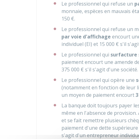
Le professionnel qui refuse un
p
monnaie, espèces en mauvais état
150 €
.
Le professionnel qui refuse un 
par voie d'affichage
encourt un
individuel (EI) et
15 000 €
s'il s'ag
Le professionnel qui
surfacture 
paiement encourt une amende d
375 000 €
s'il s'agit d'une société.
Le professionnel qui opère une
s
(notamment en fonction de leur li
un moyen de paiement encourt
3
La banque doit toujours payer le
même en l'absence de provision. A
et se fait remettre plusieurs chè
paiement d'une dette supérieur
s'agit d'un entrepreneur individu