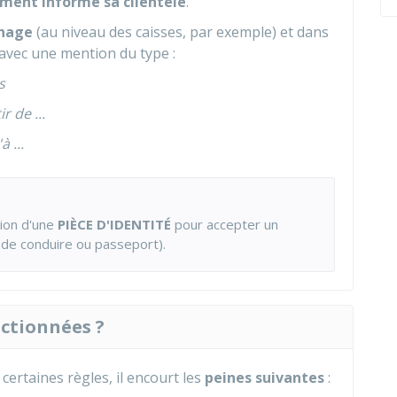
ement informé sa clientèle
.
chage
(au niveau des caisses, par exemple) et dans
avec une mention du type :
s
 de ...
 ...
tion d'une
PIÈCE D'IDENTITÉ
pour accepter un
s de conduire ou passeport).
nctionnées ?
ertaines règles, il encourt les
peines suivantes
: