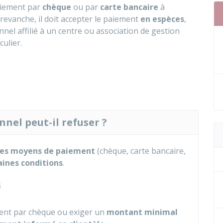
paiement par
chèque
ou par
carte bancaire
à
 revanche, il doit accepter le paiement
en espèces
,
nnel affilié à un centre ou association de gestion
ulier.
nel peut-il refuser ?
 des moyens de paiement
(chèque, carte bancaire,
ines conditions
.
s
nt par chèque ou exiger un
montant minimal