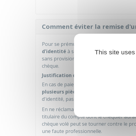
Comment éviter la remise d'u
Pour se prémunir des chèques sans prov
d'identité
à son client et consulter un
fi
This site uses
sans provision malgré tout, le professio
chèque.
Justification d'identité en cas de pai
En cas de paiement par chèque, le profes
plusieurs pièces d'identité
, en contrepa
d'identité, passeport, permis de conduire, 
En ne réclamant pas cette pièce d'identité
titulaire du compte dont le chéquier aurai
chèque volé peut se tourner contre le pr
une faute professionnelle.