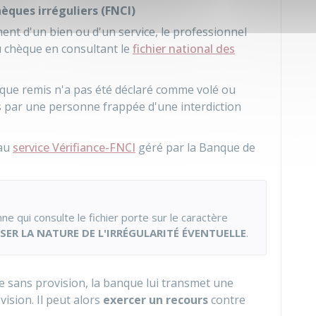
hèques irréguliers (FNCI)
ent d'un bien ou d'un service, le professionnel
du chèque en consultant le
fichier national des
èque remis n'a pas été déclaré comme volé ou
s par une personne frappée d'une interdiction
 au
service Vérifiance-FNCI
géré par la Banque de
ne qui consulte le fichier porte sur le caractère
SER LA NATURE DE L'IRRÉGULARITÉ ÉVENTUELLE
.
e sans provision, la banque lui transmet une
ision. Il peut alors
exercer un recours
contre