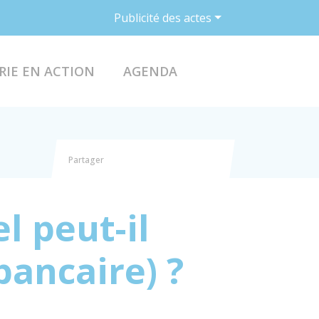
Publicité des actes
ACCÉDER AU FO
RIE EN ACTION
AGENDA
Partager
Partager sur Facebook
Partager sur X - Twitter
Partager sur Linkedin
Partager par email
l peut-il
bancaire) ?