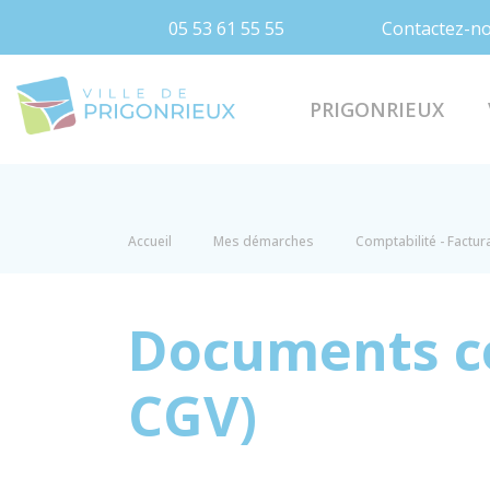
05 53 61 55 55
Contactez-n
Prigonrieux
PRIGONRIEUX
Accueil
Mes démarches
Comptabilité - Factur
Documents co
CGV)