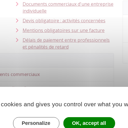
Documents commerciaux d'une entreprise
individuelle
Devis obligatoire : activités concernées
Mentions obligatoires sur une facture
Délais de paiement entre professionnels
et pénalités de retard
ments commerciaux
mes clients"
 cookies and gives you control over what you w
Personalize
OK, accept all