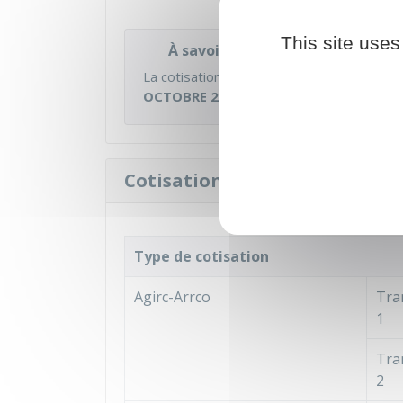
This site uses
À savoir
La cotisation salariale d'assurance chôm
OCTOBRE 2018
.
Cotisations de retraite comp
Type de cotisation
Agirc-Arrco
Tra
1
Tra
2