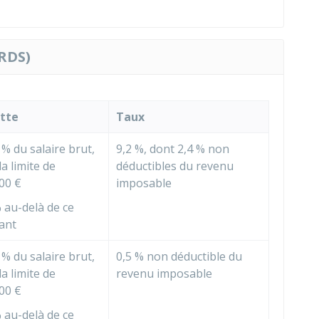
CRDS)
ette
Taux
 %
du salaire brut,
9,2 %
, dont
2,4 %
non
la limite de
déductibles du revenu
00 €
imposable
%
au-delà de ce
ant
 %
du salaire brut,
0,5 %
non déductible du
la limite de
revenu imposable
00 €
%
au-delà de ce