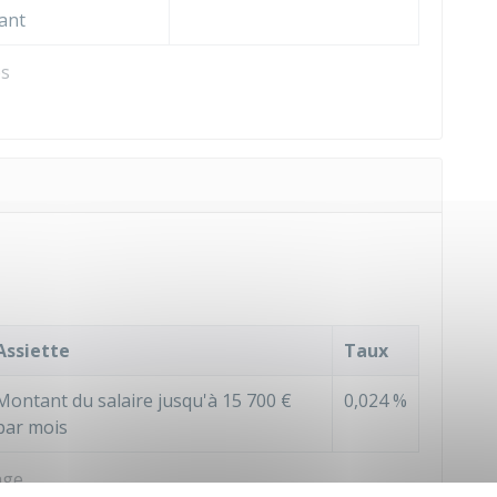
ant
es
Assiette
Taux
Montant du salaire jusqu'à
15 700 €
0,024 %
par mois
age