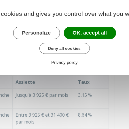
 cookies and gives you control over what you w
ER
age a été supprimée totalement depuis le
1
Personalize
OK, accept all
Deny all cookies
lémentaire
Privacy policy
Assiette
Taux
nche
Jusqu'à
3 925 €
par mois
3,15 %
nche
Entre
3 925 €
et
31 400 €
8,64 %
par mois