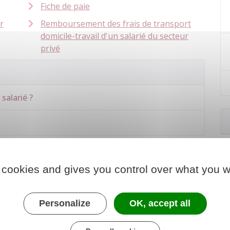
Fiche de paie
r
Remboursement des frais de transport
domicile-travail d'un salarié du secteur
privé
salarié ?
 cookies and gives you control over what you w
Personalize
OK, accept all