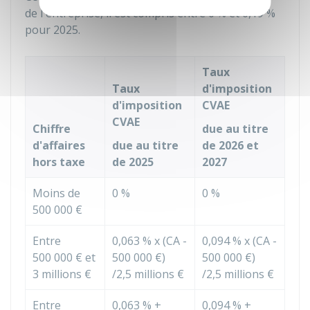
de l'entreprise, il est compris entre
0 %
et
0,19 %
pour 2025.
Taux
Taux
d'imposition
d'imposition
CVAE
CVAE
Chiffre
due au titre
d'affaires
due au titre
de 2026 et
hors taxe
de 2025
2027
Moins de
0 %
0 %
500 000 €
Entre
0,063 %
x (CA -
0,094 %
x (CA -
500 000 €
et
500 000 €
)
500 000 €
)
3 millions €
/
2,5 millions €
/
2,5 millions €
Entre
0,063 %
+
0,094 %
+