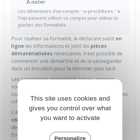
À noter
Les détenteurs d'un compte " e-procédures " à
l'
Inpi
peuvent utiliser ce compte pour utiliser le
guichet des formalités.
Pour réaliser sa formalité, le déclarant saisit
en
ligne
les informations et joint les
pièces
dématérialisées
nécessaires. Il est possible de
commencer une démarche et de la sauvegarder
dans un brouillon pour la terminer plus tard.
Les organismes compétents (Insee, services
sociaux et fiscaux, greffes de tribunaux de
commerce, chambres consulaires, etc.) traitent les
This site uses cookies and
informations reçues.
gives you control over what
L'état d'avancement des formalités est
you want to activate
consultable à tout moment
sur le guichet,
depuis le tableau de bord de l'espace personnel.
En raison de l'ouverture récente du guichet, les
Personalize