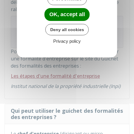
délais de traitement des formalités peuvent être
rallongés.
OK, accept all
À noter
Deny all cookies
L'utilisation du site est gratuite, mais certaines
formalités sont
payantes
.
Privacy policy
Pour en savoir plus sur les étapes pour déclarer
une formalité d'entreprise sur le site du Guichet
des formalités des entreprises :
Les étapes d'une formalité d'entreprise
Institut national de la propriété industrielle (Inpi)
Qui peut utiliser le guichet des formalités
des entreprises ?
Le
chef d'entreprise
(dirigeant ou micro-