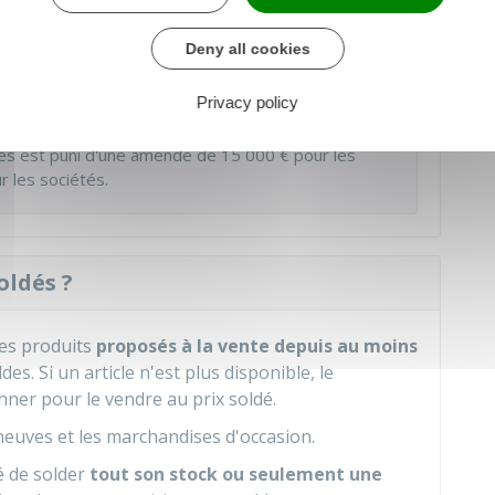
 les soldes sont
alignées sur les dates
 que soit le lieu du siège de l'entreprise.
Deny all cookies
Privacy policy
les, l'emploi du mot "
solde(s)
" ou de ses dérivés
ermes est puni d'une amende de
15 000 €
pour les
 les sociétés.
oldés ?
es produits
proposés à la vente depuis au moins
es. Si un article n'est plus disponible, le
ner pour le vendre au prix soldé.
euves et les marchandises d'occasion.
té de solder
tout son stock ou seulement une