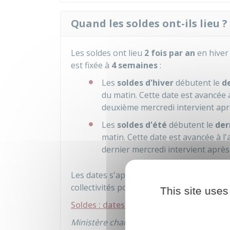
Quand les soldes ont-ils lieu ?
Les soldes ont lieu
2 fois par an
en hiver
est fixée à
4 semaines
:
Les
soldes d'hiver
débutent le
d
du matin. Cette date est avancée 
deuxième mercredi intervient aprè
Les
soldes d'été
débutent le
der
matin. Cette date est avancée à l
dernier mercredi intervient après
Les dates s'appliquent
pour toute la Fr
collectivités pour lesquels les dates de d
This site uses
Soldes : dates et réglementation
Ministère chargé de l'économie