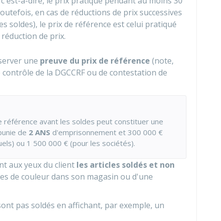
c'est-à-dire, le prix pratiqué pendant au moins 30
Toutefois, en cas de réductions de prix successives
 soldes), le prix de référence est celui pratiqué
 réduction de prix.
nserver une
preuve du prix de référence
(note,
e contrôle de la
DGCCRF
ou de contestation de
 de référence avant les soldes peut constituer une
unie de
2 ANS
d'emprisonnement et
300 000 €
uels) ou
1 500 000 €
(pour les sociétés).
nt aux yeux du client
les articles soldés et non
tes de couleur dans son magasin ou d'une
 sont pas soldés en affichant, par exemple, un