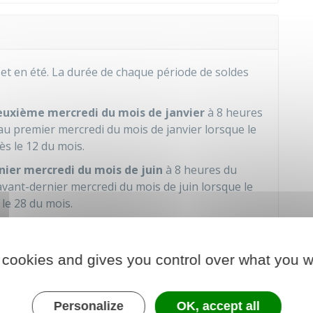
 et en été. La durée de chaque période de soldes
euxième mercredi du mois de janvier
à 8 heures
au premier mercredi du mois de janvier lorsque le
s le 12 du mois.
nier mercredi du mois de juin
à 8 heures du
'avant-dernier mercredi du mois de juin lorsque le
 le 28 du mois.
ance
, à l'exclusion de certains départements et
émarrage diffèrent :
 cookies and gives you control over what you w
Personalize
OK, accept all