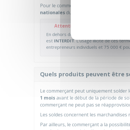
Pour le commerce en ligne (e-commerce),
nationales
du commerce traditionnel, quel
Attention
En dehors des périodes de soldes officiel
est
INTERDIT
. L'usage illicite de ces t
entrepreneurs individuels et
75 000 €
pour
Quels produits peuvent être s
Le commerçant peut uniquement solder l
1 mois
avant le début de la période de sold
commerçant ne peut pas se réapprovision
Les soldes concernent les marchandises n
Par ailleurs, le commerçant a la possibili