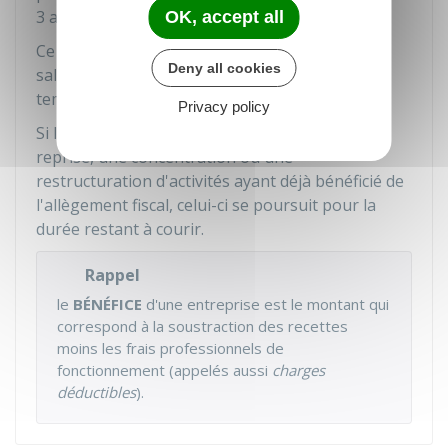
3 ans.
OK, accept all
Ce plafond est majoré de
5 000 €
par nouveau
Deny all cookies
salarié résidant dans le quartier et embauché à
temps plein pendant au moins 6 mois.
Privacy policy
Si l'exonération fait suite à un transfert, une
reprise, une concentration ou une
restructuration d'activités ayant déjà bénéficié de
l'allègement fiscal, celui-ci se poursuit pour la
durée restant à courir.
Rappel
le
BÉNÉFICE
d'une entreprise est le montant qui
correspond à la soustraction des recettes
moins les frais professionnels de
fonctionnement (appelés aussi
charges
déductibles
).