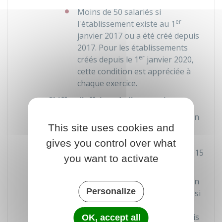
Moins de 50 salariés si
er
l'établissement existe au 1
janvier 2017 ou a été créé depuis
2017. Pour les établissements
er
créés depuis le 1
janvier 2020,
cette condition est appréciée à
chaque exercice.
Chiffre d'affaires de l'entreprise
:
Chiffre d'affaires annuel ou bilan
This site uses cookies and
inférieur à
2 millions €
si
er
l'établissement existe au 1
gives you control over what
janvier 2015 ou a été créé en 2015
you want to activate
ou 2016
Chiffre d'affaires annuel ou bilan
Personalize
annuel inférieur à
10 millions €
si
er
l'établissement existe au 1
janvier 2017 ou a été créé depuis
OK, accept all