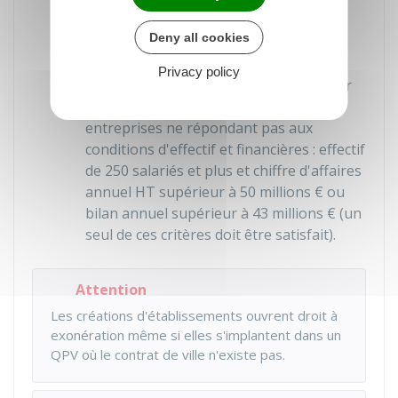
2017
Deny all cookies
Lorsque l'entreprise est une
société
:
capital ou droits de vote non détenus
Privacy policy
directement ou indirectement à hauteur
de
25 %
ou plus par une ou plusieurs
entreprises ne répondant pas aux
conditions d'effectif et financières : effectif
de 250 salariés et plus et chiffre d'affaires
annuel
HT
supérieur à
50 millions €
ou
bilan annuel supérieur à
43 millions €
(un
seul de ces critères doit être satisfait).
Attention
Les créations d'établissements ouvrent droit à
exonération même si elles s'implantent dans un
QPV où le contrat de ville n'existe pas.