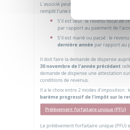
L'associé peut demander à être
dispensé
remplit l'une des conditions suivantes :
S'il est seul : le
revenu fiscal de r
par rapport au paiement de l'aco
S'il est marié ou pacsé : le revenu
dernière année
par rapport au p
Il doit faire la demande de dispense aupr
30 novembre de l'année précédant
cell
demande de dispense une attestation sur 
conditions de revenus.
Il a le choix entre 2 modes d'imposition : 
barème progressif de l'impôt sur le r
Prélèvement forfaitaire unique (PFU)
Le prélèvement forfaitaire unique (PFU) e