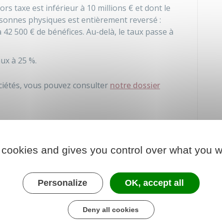
hors taxe est inférieur à
10 millions €
et dont le
sonnes physiques est entièrement reversé :
à
42 500 €
de bénéfices. Au-delà, le taux passe à
aux à
25 %
.
ociétés, vous pouvez consulter
notre dossier
e revenu (IR) au niveau de l'associé.
forfaitaire non libératoire (PFNL)
de
12,8 %
 cookies and gives you control over what you w
idendes. La somme est prélevée par l'établissement
cié au moment du versement des dividendes.
Personalize
OK, accept all
'impôt
sur le revenu. Ce n'est qu'au moment de la
pondant au versement des dividendes qu'ils seront
Deny all cookies