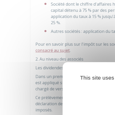
Société dont le chiffre d'affaires 
capital détenu à
75 %
par des per
application du taux à
15 %
jusqu'
25 %
.
Autres sociétés : application du t
Pour en savoir plus sur l'impôt sur les s
consacré au sujet
.
2. Au niveau des associés
Les dividendes sont soumis à l'impôt sur l
Dans un premier temps, un
prélèvement 
This site uses
est appliqué sur le montant brut des div
chargé de verser les dividendes à l'asso
Ce prélèvement constitue un
acompte d
déclaration de revenus de l'année corres
imposés.