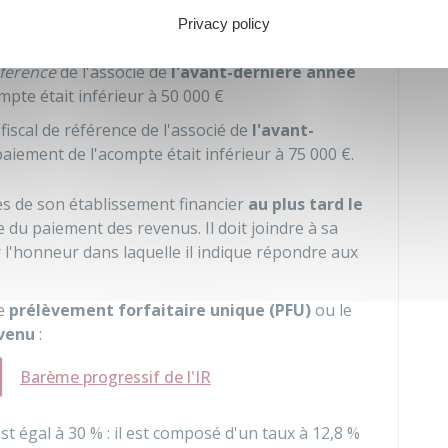
 du prélèvement forfaitaire non libératoire
s'il
Privacy policy
éférence
de l'associé de
l'avant-dernière année
mpte était inférieur à
50 000 €
 fiscal de référence de l'associé de
l'avant-
aiement de l'acompte était inférieur à
75 000 €
.
ès de son établissement financier
au plus tard le
e du paiement des revenus. Il doit joindre à sa
l'honneur dans laquelle il indique répondre aux
le
prélèvement forfaitaire unique (PFU)
ou le
evenu
:
Barème progressif de l'IR
st égal à
30 %
: il est composé d'un taux à
12,8 %