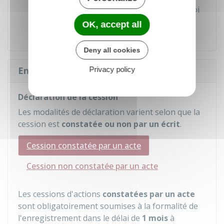
(justification du passif, modalités d'envoi
de la demande d'indemnisation, etc.).
OK, accept all
Deny all cookies
Enregistrement de la cession
Privacy policy
Déclaration de la cession
Les modalités de déclaration varient selon que la
cession est
constatée ou non par un écrit
.
Cession constatée par un acte
Cession non constatée par un acte
Les cessions d'actions
constatées par un acte
sont obligatoirement soumises à la formalité de
l'enregistrement dans le délai de
1 mois
à