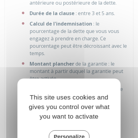
antérieure ou postérieure de la dette.
Durée de la clause
: entre 3 et 5 ans.
Calcul de l'indemnisation
: le
pourcentage de la dette que vous vous
engagez à prendre en charge. Ce
pourcentage peut être décroissant avec le
temps.
Montant plancher
de la garantie : le
montant à partir duquel la garantie peut
être activée.
Montant plafond
de l'indemnisation : le
montant maximum à hauteur duquel le
This site uses cookies and
cédant est engagé. Il ne sera pas obligé
gives you control over what
de payer au-delà.
you want to activate
Modalités de mise en œuvre
: des
informations supplémentaires
nécessaires pour appliquer la garantie
Personalize