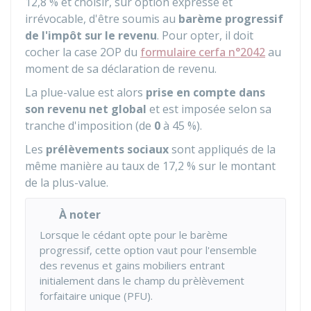
12,8 %
et choisir, sur option expresse et
irrévocable, d'être soumis au
barème progressif
de l'impôt sur le revenu
. Pour opter, il doit
cocher la case 2OP du
formulaire cerfa n°2042
au
moment de sa déclaration de revenu.
La plue-value est alors
prise en compte dans
son revenu net global
et est imposée selon sa
tranche d'imposition (de
0
à
45 %
).
Les
prélèvements sociaux
sont appliqués de la
même manière au taux de
17,2 %
sur le montant
de la plus-value.
À noter
Lorsque le cédant opte pour le barème
progressif, cette option vaut pour l'ensemble
des revenus et gains mobiliers entrant
initialement dans le champ du prèlèvement
forfaitaire unique (PFU).