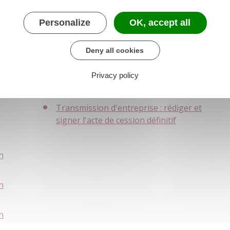
de parts sociales à un tiers
Personalize
OK, accept all
Vous finalisez la transmission
Deny all cookies
Transmission d'entreprise : négocier
Privacy policy
et rédiger le protocole d'accord avec le
repreneur
Transmission d'entreprise : rédiger et
signer l'acte de cession définitif
n
n
n