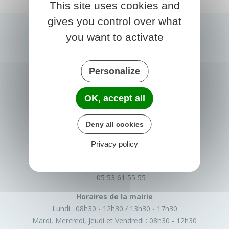
This site uses cookies and
gives you control over what
you want to activate
Personalize
OK, accept all
PRIGONRIEUX
Deny all cookies
1 Place du Groupe Loiseau
Privacy policy
24130 Prigonrieux
France
05 53 61 55 55
Horaires de la mairie
Lundi :
08h30 - 12h30
13h30 - 17h30
Mardi, Mercredi, Jeudi et Vendredi :
08h30 - 12h30