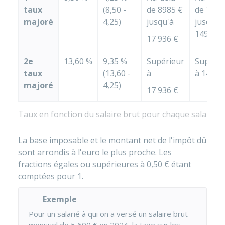
taux
(8,50 -
de
8985 €
de
748 
majoré
4,25)
jusqu'à
jusqu'à
1494 €
17 936 €
2e
13,60 %
9,35 %
Supérieur
Supérie
taux
(13,60 -
à
à
1494 
majoré
4,25)
17 936 €
Taux en fonction du salaire brut pour chaque salarié
La base imposable et le montant net de l'impôt dû
sont arrondis à l'euro le plus proche. Les
fractions égales ou supérieures à
0,50 €
étant
comptées pour 1.
Exemple
Pour un salarié à qui on a versé un salaire brut