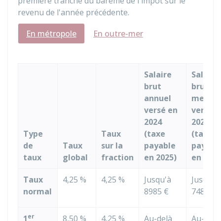
première tranche du barème de l'impôt sur le
revenu de l'année précédente.
En métropole
En outre-mer
Salaire
Salaire
brut
brut
annuel
mensue
versé en
versé e
2024
2024
Type
Taux
(taxe
(taxe
de
Taux
sur la
payable
payabl
taux
global
fraction
en 2025)
en 2025
Taux
4,25 %
4,25 %
Jusqu'à
Jusqu'à
normal
8985 €
748 €
er
1
8,50 %
4,25 %
Au-delà
Au-delà