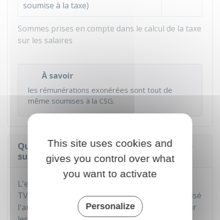
soumise à la taxe)
Sommes prises en compte dans le calcul de la taxe
sur les salaires
À savoir
les rémunérations exonérées sont tout de
même soumises à la CSG.
This site uses cookies and
Quel est le taux de soumission à la taxe
sur les salaires ?
gives you control over what
you want to activate
L'entreprise qui est soumise au paiement de la
TVA sur moins de
10 %
du chiffre d'affaires réalisé
Personalize
l'année avant le versement doit payer la taxe sur
les salaires en calculant son
rapport