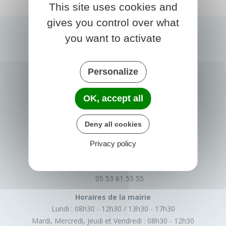
This site uses cookies and
gives you control over what
you want to activate
Personalize
OK, accept all
PRIGONRIEUX
Deny all cookies
1 Place du Groupe Loiseau
Privacy policy
24130 Prigonrieux
France
05 53 61 55 55
Horaires de la mairie
Lundi :
08h30 - 12h30
13h30 - 17h30
Mardi, Mercredi, Jeudi et Vendredi :
08h30 - 12h30