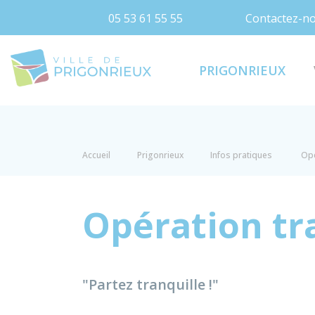
05 53 61 55 55
Contactez-n
Prigonrieux
PRIGONRIEUX
Accueil
Prigonrieux
Infos pratiques
Opé
Opération tr
"Partez tranquille !"