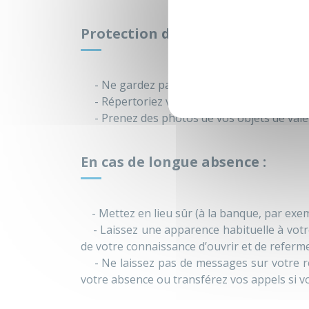
Protection de vos biens :
- Ne gardez pas chez vous d’importantes 
- Répertoriez vos objets de valeur et note
- Prenez des photos de vos objets de valeur
En cas de longue absence :
- Mettez en lieu sûr (à la banque, par exempl
- Laissez une apparence habituelle à vot
de votre connaissance d’ouvrir et de refermer
- Ne laissez pas de messages sur votre ré
votre absence ou transférez vos appels si v