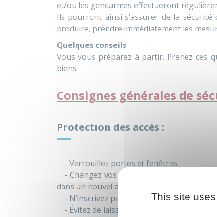
et/ou les gendarmes effectueront régulière
Ils pourront ainsi s’assurer de la sécurité
produire, prendre immédiatement les mesur
Quelques conseils
Vous vous préparez à partir. Prenez ces q
biens.
Consignes générales de séc
Protection des accès :
- Verrouillez portes et fenêtres
- Changez vos serrures en cas de vol ou de 
dans un nouvel appartement.
This site uses
- N’inscrivez pas votre nom et votre adress
- Évitez de laisser vos clés sous le paillass