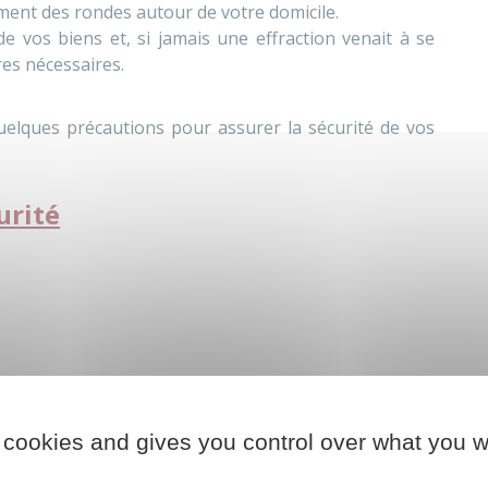
ment des rondes autour de votre domicile.
 de vos biens et, si jamais une effraction venait à se
es nécessaires.
uelques précautions pour assurer la sécurité de vos
urité
perte de vos clés, ou si vous venez de vous installer
 cookies and gives you control over what you w
e sur le trousseau des clés.
on ou dans la boîte aux lettres.