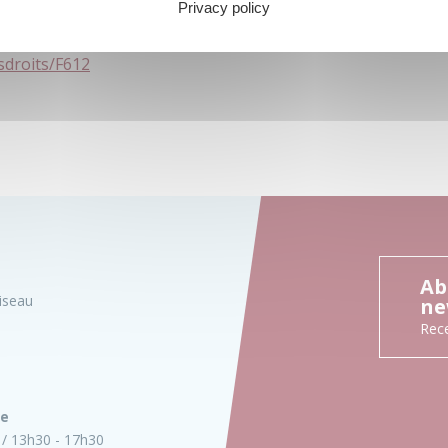
 ont la garde, sont tenus de prendre toutes les
Privacy policy
du voisinage et ceci de jour comme de nuit.
osdroits/F612
Ab
iseau
ne
Rece
ie
13h30 - 17h30