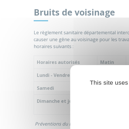
Bruits de voisinage
Le règlement sanitaire départemental interdi
causer une gêne au voisinage pour les trava
horaires suivants :
Horaires autorisés
Matin
Lundi - Vendredi
8h30 - 12h
This site uses
Samedi
9h - 12h
Dimanche et jours fériés
10h - 12h
Préventions du bruit et des nuisances son