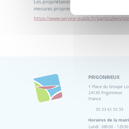
Les propriétaires
d’animaux,
ou ceux qui en
mesures propres à préserver la tranquillité 
https://www.service-public.fr/particuliers/v
PRIGONRIEUX
1 Place du Groupe Lo
24130 Prigonrieux
France
05 53 61 55 55
Horaires de la mair
Lundi :
08h30 - 12h30