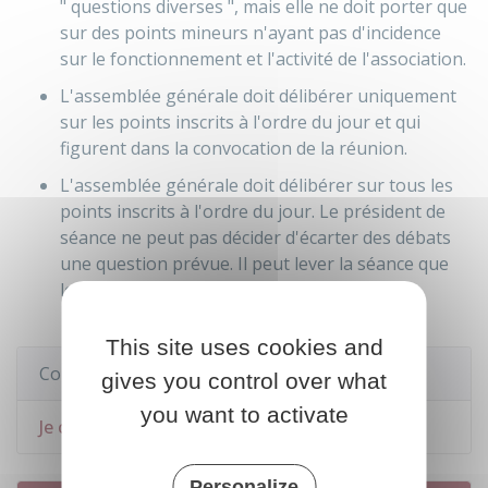
" questions diverses ", mais elle ne doit porter que
sur des points mineurs n'ayant pas d'incidence
sur le fonctionnement et l'activité de l'association.
L'assemblée générale doit délibérer uniquement
sur les points inscrits à l'ordre du jour et qui
figurent dans la convocation de la réunion.
L'assemblée générale doit délibérer sur tous les
points inscrits à l'ordre du jour. Le président de
séance ne peut pas décider d'écarter des débats
une question prévue. Il peut lever la séance que
lorsque l'ordre du jour a été épuisé.
This site uses cookies and
Comment faire si...
gives you control over what
you want to activate
Je crée une association
Personalize