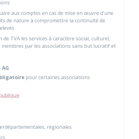
tions
aire aux comptes en cas de mise en œuvre d'une
its de nature à compromettre la continuité de
relevés
on de
TVA
les services à caractère social, culturel,
s membres par les associations sans but lucratif et
e AG
bligatoire
pour certaines associations
 publique
terdépartementales, régionales
rs.