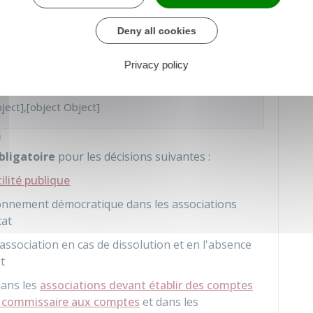
 la dissolution de l'association
vent pas de la gestion courante de l'association en
Deny all cookies
tatuts (compétence générale).
Privacy policy
ject],[object Object]
G
bligatoire
pour les décisions suivantes :
ilité publique
tionnement démocratique dans les associations
tat
association en cas de dissolution et en l'absence
t
dans les
associations devant établir des comptes
n commissaire aux comptes
et dans les