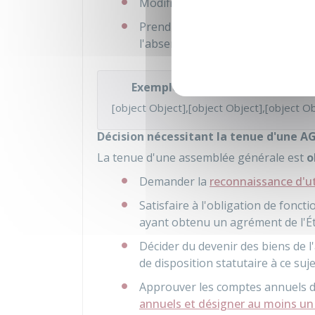
Modifier les statuts ou décider de
Prendre les décisions qui ne relè
l'absence de précision dans les s
Exemple
[object Object],[object Object],[object Ob
Décision nécessitant la tenue d'une A
La tenue d'une assemblée générale est
o
Demander la
reconnaissance d'ut
Satisfaire à l'obligation de fonc
ayant obtenu un agrément de l'É
Décider du devenir des biens de l'
de disposition statutaire à ce suje
Approuver les comptes annuels 
annuels et désigner au moins u