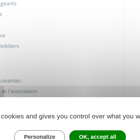
igeants
s
ice
mobiliers
suivantes :
de l'association
ier et d'activité présentés par le bureau ou le
 cookies and gives you control over what you w
 le budget prévisionnel
dministration ou du bureau
Personalize
OK, accept all