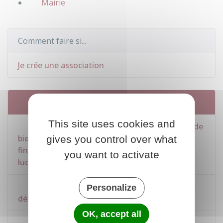
Mairie
Comment faire si...
Je crée une association
Services en ligne et formulaires
This site uses cookies and
Demande d'autorisation de loterie - actes de
bienfaisance – encouragement des arts –
gives you control over what
financement d'activités sportives à but non
you want to activate
lucratif
Déclaration préalable d'une vente au
Personalize
déballage
OK, accept all