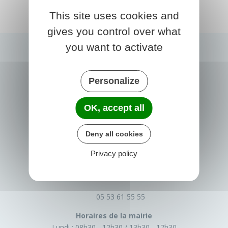
This site uses cookies and
gives you control over what
you want to activate
Personalize
OK, accept all
Deny all cookies
PRIGONRIEUX
Privacy policy
1 Place du Groupe Loiseau
24130 Prigonrieux
France
05 53 61 55 55
Horaires de la mairie
Lundi :
08h30 - 12h30
13h30 - 17h30