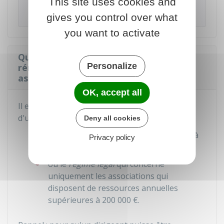
déclaration du nombre de kilomètres parcourus
This site uses cookies and
avec le véhicule personnel,...
gives you control over what
you want to activate
Quelles sont les conditions de
Personalize
rémunération du dirigeant d'une
association ?
OK, accept all
Il existe 2 modes de rémunération du dirigeant
d'une association :
Deny all cookies
le régime des
¾ du Smic
qui s'applique à
Privacy policy
toute association
ou le
régime légal
qui concerne
uniquement les associations qui
disposent de ressources annuelles
supérieures à
200 000 €
.