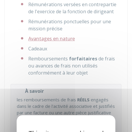
Rémunérations versées en contrepartie
de l'exercice de la fonction de dirigeant
Rémunérations ponctuelles pour une
mission précise
Avantages en nature
Cadeaux
Remboursements
forfaitaires
de frais
ou avances de frais non utilisés
conformément à leur objet
À savoir
les remboursements de frais
RÉELS
engagés
dans le cadre de l'activité associative et justifiés
par une facture ou une autre pièce justificative
ne sont pas pris en compte. Il peut s'agir de
billets de train, de frais de péage, d'une