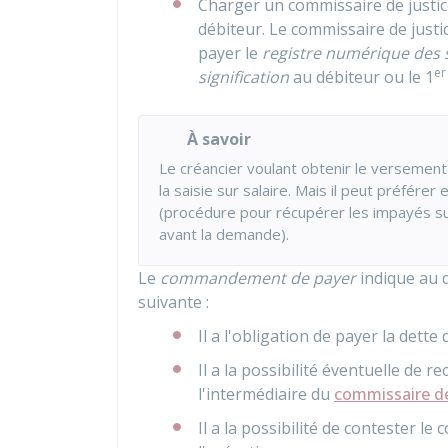
Charger un commissaire de justic
débiteur. Le commissaire de justi
payer le
registre numérique des 
er
signification
au débiteur ou le 1
À savoir
Le créancier voulant obtenir le versement
la saisie sur salaire. Mais il peut préfér
(procédure pour récupérer les impayés su
avant la demande).
Le
commandement de payer
indique au d
suivante :
Il a l'obligation de payer la dette 
Il a la possibilité éventuelle de 
l'intermédiaire du
commissaire de
Il a la possibilité de contester 