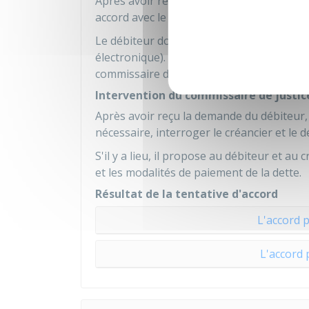
Après avoir reçu le commandement de pa
accord avec le
créancier
sur le montant et
Le débiteur doit l'indiquer au commissaire
électronique). Il doit y joindre toutes les
commissaire de justice de ses revenus et 
Intervention du commissaire de justic
Après avoir reçu la demande du débiteur, l
nécessaire, interroger le créancier et le d
S'il y a lieu, il propose au débiteur et a
et les modalités de paiement de la dette.
Résultat de la tentative d'accord
L'accord 
L'accord 