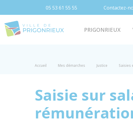
05 53 61 55 55
Contactez-n
Prigonrieux
PRIGONRIEUX
Accueil
Mes démarches
Justice
Saisies
Saisie sur sal
rémunératio