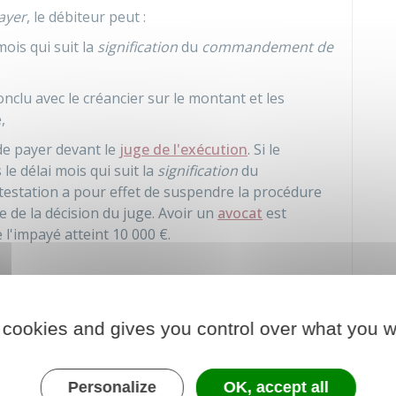
ayer
, le débiteur peut :
mois qui suit la
signification
du
commandement de
clu avec le créancier sur le montant et les
,
e payer devant le
juge de l'exécution
. Si le
le délai mois qui suit la
signification
du
ntestation a pour effet de suspendre la procédure
te de la décision du juge. Avoir un
avocat
est
 l'impayé atteint
10 000 €
.
her un accord débiteur/créancier ?
 cookies and gives you control over what you w
de justice
Personalize
OK, accept all