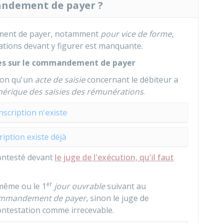
ndement de payer ?
dement de payer, notamment
pour vice de forme
,
ations devant y figurer est manquante.
res sur le commandement de payer
elon qu'un
acte de saisie
concernant le débiteur a
mérique des saisies des rémunérations
.
nscription n'existe
ription existe déjà
ontesté devant
le juge de l'exécution, qu'il faut
er
 même ou le 1
jour ouvrable
suivant au
mmandement de payer
, sinon le juge de
contestation comme irrecevable.