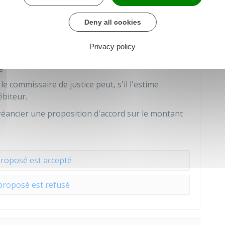
yer, le
débiteur
peut choisir de rechercher un
 les modalités de paiement de la dette.
Deny all cookies
 de justice, par courrier ou par e-mail (courrier
 informations qu'il estime utiles pour informer le
Privacy policy
de ses charges.
e
e commissaire de justice peut, s'il l'estime
ébiteur.
u créancier une proposition d'accord sur le montant
proposé est accepté
proposé est refusé