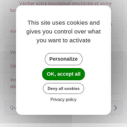
Vérifier votre inscription électorale et votre
bureau de vote
This site uses cookies and
Nouvelle-Calédonie : vérifier son inscription
sur la liste électorale et son bureau de vote
gives you control over what
you want to activate
Voir aussi
Personalize
Listes électorales : nouvelle inscription
OK, accept all
Inscription sur la liste électorale : en cas de
déménagement
Deny all cookies
Privacy policy
Questions ? Réponses !