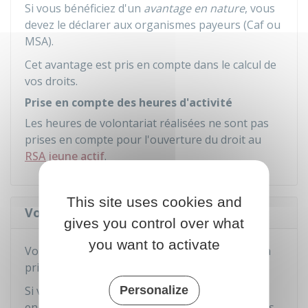
Si vous bénéficiez d'un
avantage en nature
, vous
devez le déclarer aux organismes payeurs (
Caf
ou
MSA
).
Cet avantage est pris en compte dans le calcul de
vos droits.
Prise en compte des heures d'activité
Les heures de volontariat réalisées ne sont pas
prises en compte pour l'ouverture du droit au
RSA jeune actif
.
This site uses cookies and
Volontariat associatif
gives you control over what
you want to activate
Vous
ne pouvez pas bénéficier
du RSA, ni de la
prime d'activité.
Si vous bénéficiez de ces dispositifs avant votre
Personalize
engagement dans le
volontariat associatif
, vous