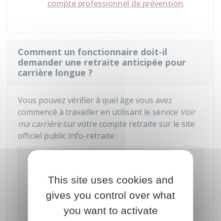
compte professionnel de prévention
.
Comment un fonctionnaire doit-il
demander une retraite anticipée pour
carrière longue ?
Vous pouvez vérifier à quel âge vous avez
commencé à travailler en utilisant le service
Voir
ma carrière
sur votre compte retraite sur le site
officiel public Info-retraite :
Info Retraite - Mon compte retraite
This site uses cookies and
Accéder au service en ligne
gives you control over what
you want to activate
Info Retraite