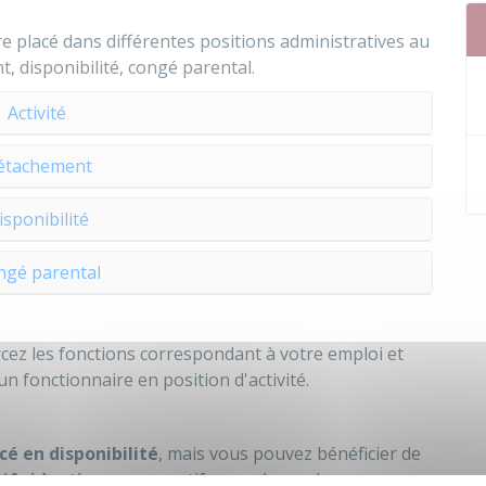
re placé dans différentes positions administratives au
t, disponibilité, congé parental.
Activité
étachement
isponibilité
ngé parental
cez les fonctions correspondant à votre emploi et
 fonctionnaire en position d'activité.
cé en disponibilité
, mais vous pouvez bénéficier de
ifs identiques
aux motifs pour lesquels un