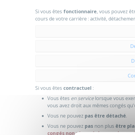
Si vous êtes
fonctionnaire
, vous pouvez êt
cours de votre carrière : activité, détachemen
D
D
Co
Si vous êtes
contractuel
:
Vous êtes
en service
lorsque vous exer
vous avez droit aux mêmes congés qu'un
Vous ne pouvez
pas être détaché
.
Vous ne pouvez
pas
non plus
être pla
congés non rémunérés pour des mot