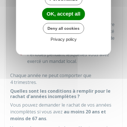
Années d'étude supérieures
Périodes pendant lesquelles vous avez
OK, accept all
été inscrit en tant que sportif de haut
niveau sur la liste établie par le ministère
Deny all cookies
en charge des sports et qui n'ont pas été
prises en compte par une autre caisse de
Privacy policy
retraite de base
Périodes pendant lesquelles vous avez
exercé un mandat local.
Chaque année ne peut comporter que
4 trimestres.
Quelles sont les conditions à remplir pour le
rachat d'années incomplètes ?
Vous pouvez demander le rachat de vos années
incomplètes si vous avez
au moins 20 ans et
moins de 67 ans
.