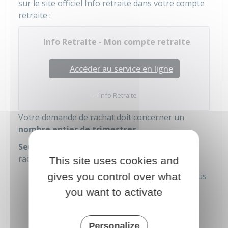
sur le site officiel Info retraite dans votre compte
retraite :
Info Retraite - Mon compte retraite
Accéder au service en ligne
Info Retraite
Votre demande de rachat doit concerner un
nombre entier de trimestres
.
Seuls 12 trimestres au total
peuvent être
rachetés pour les différents motifs suivants :
This site uses cookies and
gives you control over what
Années incomplètes pour lesquelles vous
n'avez pas 4 trimestres d'assurance
you want to activate
retraite comptabilisés (validés) par
l'Assurance retraite
Personalize