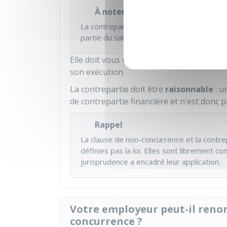
À noter
La contrepartie financière est soumise à l
partie du salaire.
Elle doit vous être versée
après la ruptu
son exécution.
La contrepartie doit être
raisonnable
: u
de contrepartie financière et n'est donc p
Rappel
La clause de non-concurrence et la contre
définies pas la loi. Elles sont librement co
jurisprudence a encadré leur application.
Votre employeur peut-il renon
concurrence ?