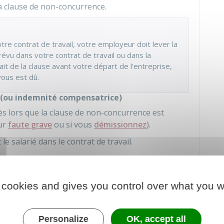
a clause de non-concurrence.
votre contrat de travail, votre employeur doit lever la
évu dans votre contrat de travail ou dans la
ait de la clause avant votre départ de l'entreprise,
vous est dû.
e (ou indemnité compensatrice)
ès lors que la clause de non-concurrence est
our
faute grave
ou si vous
démissionnez
).
e salarié dans le contrat de travail.
:
d'un versement unique)
 cookies and gives you control over what you w
e prime versée en une seule fois ou
Personalize
OK, accept all