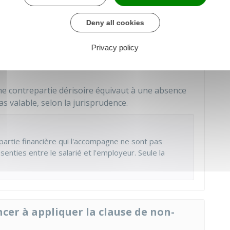
Deny all cookies
'impôt sur le revenu et est
saisissable
en tant que
Privacy policy
re de votre contrat de travail
et non pendant
ne contrepartie dérisoire équivaut à une absence
as valable, selon la jurisprudence.
partie financière qui l'accompagne ne sont pas
nsenties entre le salarié et l'employeur. Seule la
cer à appliquer la clause de non-