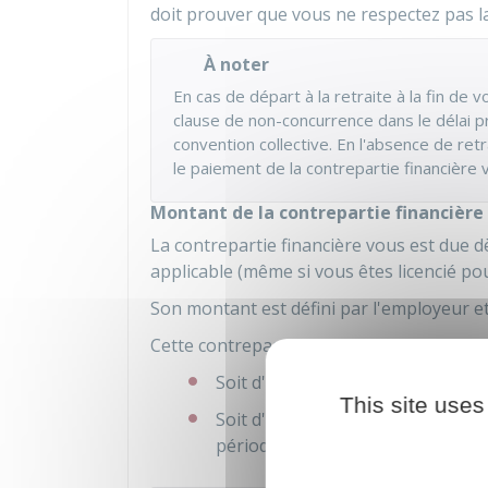
doit prouver que vous ne respectez pas l
À noter
En cas de départ à la retraite à la fin de 
clause de non-concurrence dans le délai pr
convention collective. En l'absence de retr
le paiement de la contrepartie financière 
Montant de la contrepartie financièr
La contrepartie financière vous est due d
applicable (même si vous êtes licencié p
Son montant est défini par l'employeur et l
Cette contrepartie peut prendre la forme 
Soit d'un capital (sous la forme 
This site uses
Soit d'une rente (c'est-à-dire un
périodiquement)