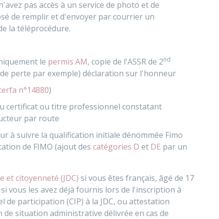
 n'avez pas accès à un service de photo et de
sé de remplir et d'envoyer par courrier un
de la téléprocédure.
nd
uniquement le
permis AM
, copie de l'
ASSR
de 2
s de perte par exemple)
déclaration sur l'honneur
cerfa n°14880
)
u certificat ou titre professionnel constatant
ucteur par route
r à suivre la qualification initiale dénommée
Fimo
station de FIMO (ajout des
catégories D
et
DE
par un
e et citoyenneté (JDC)
si vous êtes français, âgé de 17
i vous les avez déjà fournis lors de l'inscription à
el de participation (CIP) à la JDC, ou attestation
n de situation administrative délivrée en cas de