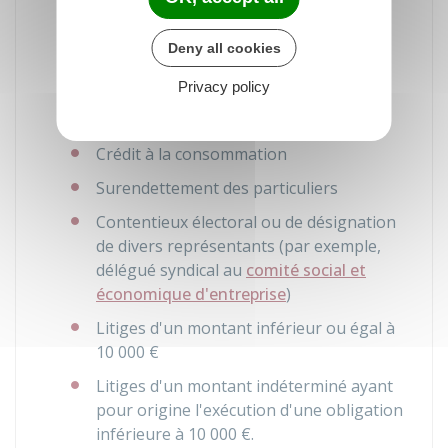
Protection des majeurs (tutelle,
Deny all cookies
curatelle,...)
Expulsion
Privacy policy
Bail d'habitation
Crédit à la consommation
Surendettement des particuliers
Contentieux électoral ou de désignation
de divers représentants (par exemple,
délégué syndical au
comité social et
économique d'entreprise
)
Litiges d'un montant inférieur ou égal à
10 000 €
Litiges d'un montant indéterminé ayant
pour origine l'exécution d'une obligation
inférieure à
10 000 €
.