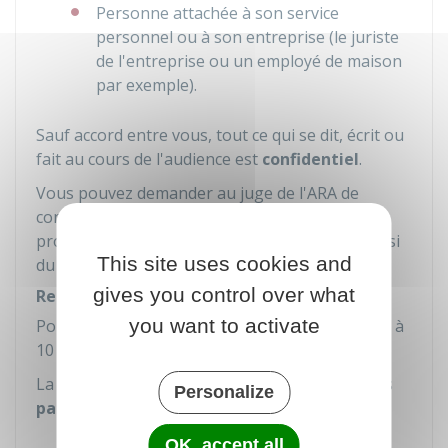
Personne attachée à son service
personnel ou à son entreprise (le juriste
de l'entreprise ou un employé de maison
par exemple).
Sauf accord entre vous, tout ce qui se dit, écrit ou
fait au cours de l'audience est
confidentiel
.
Vous pouvez demander au juge de l'ARA de
constater votre accord (partiel ou total). Le
procès-verbal d'accord est transmis au juge saisi
This site uses cookies and
du litige à la fin de l'ARA.
gives you control over what
Représentation par avocat
you want to activate
Pour les litiges d'un montant supérieur ou égal à
10 000 €
, vous devez
faire appel à un avocat.
La représentation par un avocat n'est toutefois
Personalize
pas obligatoire
dans les litiges suivants :
Autorité parentale
OK, accept all