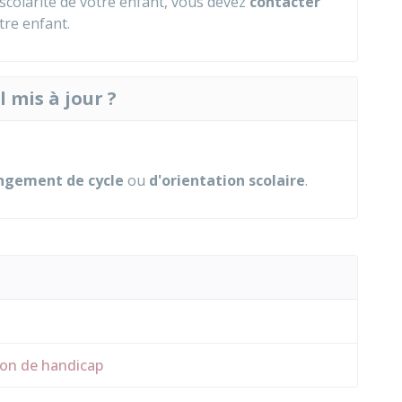
scolarité de votre enfant, vous devez
contacter
tre enfant.
l mis à jour ?
ngement de cycle
ou
d'orientation scolaire
.
tion de handicap