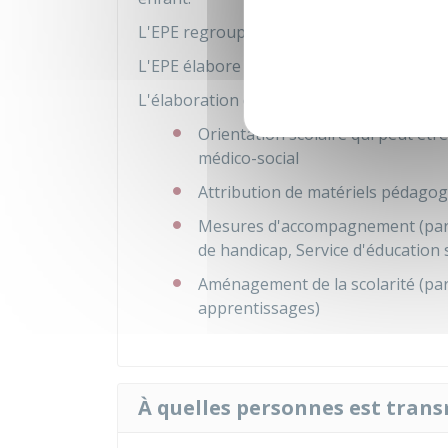
L'EPE regroupe des professionnels des sec
L'EPE élabore ensuite le PPS puis le tran
L'élaboration du PPS
permet à la CDAP
Orientation scolaire qui peut être
médico-social
Attribution de matériels pédagog
Mesures d'accompagnement (par 
de handicap, Service d'éducation s
Aménagement de la scolarité (par
apprentissages)
À quelles personnes est transm