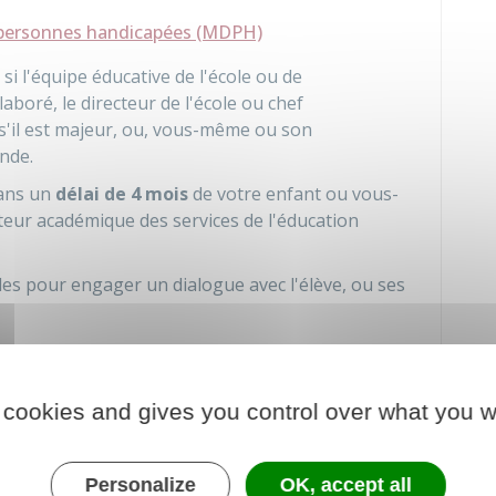
personnes handicapées (MDPH)
 si l'équipe éducative de l'école ou de
aboré, le directeur de l'école ou chef
s'il est majeur, ou, vous-même ou son
nde.
dans un
délai de 4 mois
de votre enfant ou vous-
teur académique des services de l'éducation
es pour engager un dialogue avec l'élève, ou ses
mande de PPS ?
 cookies and gives you control over what you w
 (EPE)
de la MDPH évalue la situation de votre
Personalize
OK, accept all