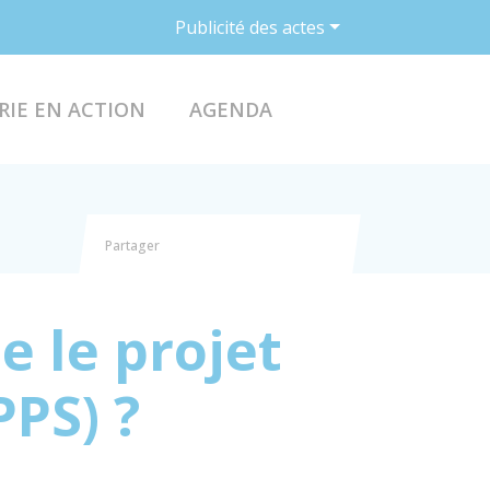
Publicité des actes
ACCÉDER AU FO
RIE EN ACTION
AGENDA
Partager
Partager sur Facebook
Partager sur X - Twitter
Partager sur Linkedin
Partager par email
e le projet
PPS) ?