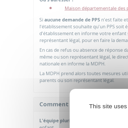
Maison départementale des 
Si
aucune demande de PPS
n'est faite et
l'établissement souhaite qu'un PPS soit él
d'établissement en informe votre enfant 
représentant légal, pour en faire la dema
En cas de refus ou absence de réponse 
même ou son représentant légal, le direc
nationale en informe la MDPH.
La MDPH prend alors toutes mesures util
parents ou son représentant légal.
Comment est examinée la de
This site uses
L'équipe pluridisciplinaire d'évaluation
enfant.