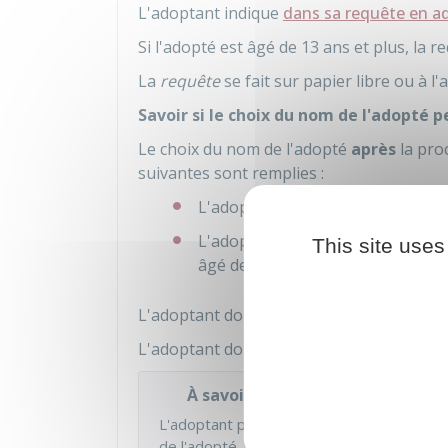
L'adoptant indique
dans sa requête en a
Si l'adopté est âgé de 13 ans et plus, la r
La
requête
se fait sur papier libre ou à l
Savoir si le choix du nom de l'adopté 
Le choix du nom de l'adopté
après
la proc
suivantes sont remplies :
L'adoptant souhaite
remplacer l
L'adoptant n'a pas fait cette dem
This site uses
âgé de 13 ans et plus au moment 
L'adoptant doit recueillir le consentement 
L'adoptant doit s'adresser au tribunal jud
À savoir
L'adoptant peut demander au tribunal judi
de l'adopté. Si l'adopté est âgé de 13 ans 