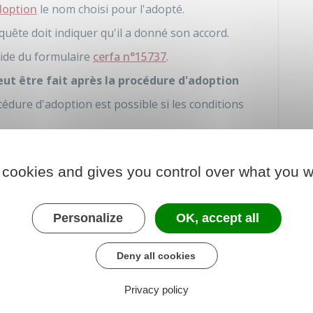
doption
le nom choisi pour l'adopté.
equête doit indiquer qu'il a donné son accord.
'aide du formulaire
cerfa n°15737
.
peut être fait après la procédure d'adoption
édure d'adoption est possible si les conditions
e nom de l'adopté par son nom (substitution)
ande lors de l'instance en adoption ou l'adopté
 cookies and gives you control over what you w
de l'adoption a souhaité conserver son nom.
Personalize
OK, accept all
de l'adopté s'il est âgé de 13 ans et plus.
iciaire qui s'est chargé de la procédure d'adoption.
Deny all cookies
Privacy policy
ciaire une
MODIFICATION DU OU DES PRÉNOM(S)
et plus, la requête doit indiquer qu'il a donné son