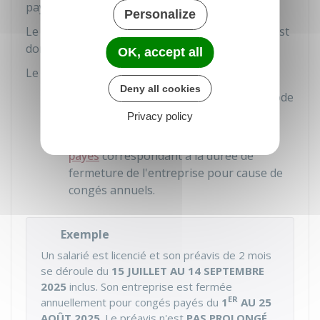
payés ne
reporte pas
le préavis.
Personalize
Le préavis du salarié n'est
pas
suspendu
et n'est
donc
pas prolongé
de la durée de ses congés.
OK, accept all
Le salarié perçoit les indemnités suivantes :
Deny all cookies
Indemnité compensatrice
pour la période
de préavis qu'il n'a pas pu effectuer
Privacy policy
Indemnité compensatrice de congés
payés
correspondant à la durée de
fermeture de l'entreprise pour cause de
congés annuels.
Exemple
Un salarié est licencié et son préavis de 2 mois
se déroule du
15 JUILLET AU 14 SEPTEMBRE
2025
inclus. Son entreprise est fermée
ER
annuellement pour congés payés du
1
AU 25
AOÛT 2025
. Le préavis n'est
PAS PROLONGÉ