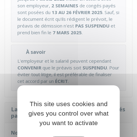
son employeur,
2 SEMAINES
de congés payés
sont posées du
13 AU 26 FÉVRIER 2025
. Sauf, si
le document écrit qu'ils rédigent le prévoit, le
préavis de démission n'est
PAS SUSPENDU
et
prend bien fin le
7 MARS 2025
.
À savoir
L'employeur et le salarié peuvent cependant
CONVENIR
que le préavis soit
SUSPENDU
. Pour
éviter tout litige, il est préférable de finaliser
cet accord par un
ÉCRIT
.
This site uses cookies and
La fermeture de l'entreprise pour congés
gives you control over what
payés reporte-t-elle le préavis ?
you want to activate
Non
, la
fermeture
de l'entreprise pour congés