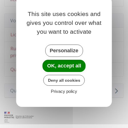
This site uses cookies and
Voir aussi
gives you control over what
you want to activate
Licenciement économique
Rupture du contrat de travail dans le secteur
Personalize
privé
OK, accept all
Quitter la fonction publique
Deny all cookies
Questions ? Réponses !
Privacy policy