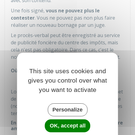
avec son contenu.
Une fois signé,
vous ne pouvez plus le
contester
. Vous ne pouvez pas non plus faire
réaliser un nouveau bornage par un juge.
Le procès-verbal peut être enregistré au service
de publicité foncière du centre des impôts, mais
cela n'est pas obligatoire. Dans ce cas, c'est le
notaire qui s'occupe de faire cet enregistrement.
Où s'adresser ?
This site uses cookies and
Notaire
gives you control over what
you want to activate
Lorsque le procès-verbal est enregistré, il permet
de rendre le bornage
opposable
à tout le monde
(notamment les futurs héritiers ou acheteurs des
Personalize
terrains).
En cas d'échec du bornage amiable : procédure
OK, accept all
amiable