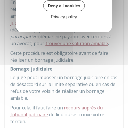
En cas de désaccord sur la limite séparative ou
Deny all cookies
refus de votre voisin de réaliser un bornage
amiable, il faut faire appel à un
conciliateur de
Privacy policy
justice
(démarche gratuite) ou à un
médiateur
(démarche payante) ou à une
procédure
participative
(démarche payante avec recours à
un avocat) pour
trouver une solution amiable
.
Cette procédure est obligatoire avant de faire
réaliser un bornage judiciaire.
Bornage judiciaire
Le juge peut imposer un bornage judiciaire en cas
de désaccord sur la limite séparative ou en cas de
refus de votre voisin de réaliser un bornage
amiable.
Pour cela, il faut faire un
recours auprès du
tribunal judiciaire
du lieu où se trouve votre
terrain.