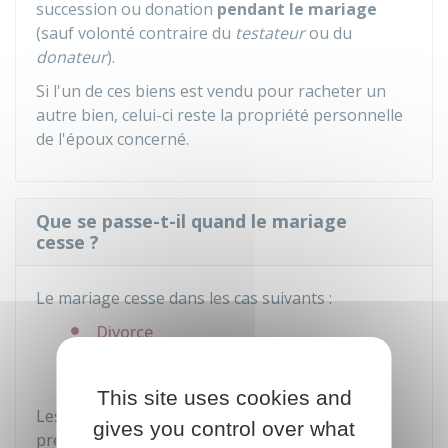
succession ou donation
pendant le mariage
(sauf volonté contraire du
testateur
ou du
donateur
).
Si l'un de ces biens est vendu pour racheter un
autre bien, celui-ci reste la propriété personnelle
de l'époux concerné.
Que se passe-t-il quand le mariage
cesse ?
Le mariage cesse dans les cas suivants :
Divorce
Décès.
This site uses cookies and
Les biens sont partagés en fonction des règles
gives you control over what
prévues par votre régime matrimonial.