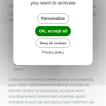
you want to activate
On parle de la
liquidation du régime matrimonial
.
Chacun récupère ses biens propres et sa part des
Personalize
biens communs.
À savoir
OK, accept all
En cas de décès de votre époux, vous avez
droit à une partie de ses biens. Votre part dans
Deny all cookies
la succession dépend notamment des
Privacy policy
dispositions éventuellement prises par le défunt
(
testament
) et de la
présence ou non
d'enfants
(nés de votre couple ou d'une autre
union).
L'époux condamné (comme auteur ou complice),
pour avoir volontairement donné ou tenté de
donner la mort à son époux, ou pour avoir
volontairement commis des violences ayant
entraîné la mort de son époux sans intention de