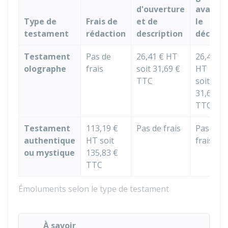
d'ouverture
avant
Type de
Frais de
et de
le
testament
rédaction
description
décès
Testament
Pas de
26,41 €
HT
26,41 €
olographe
frais
soit
31,69 €
HT
TTC
soit
31,69 €
TTC
Testament
113,19 €
Pas de frais
Pas de
authentique
HT soit
frais
ou mystique
135,83 €
TTC
Émoluments selon le type de testament
À savoir