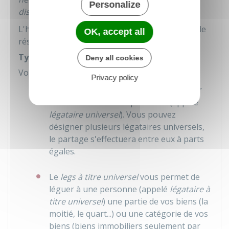
Personalize
disponible
.
L'héritier qui n'a pas reçu un lot égal à sa part de
OK, accept all
réserve peut exercer une
action en réduction
.
Types de legs
Deny all cookies
Vous avez le choix entre 3 types de
legs
:
Privacy policy
Le
legs universel
vous permet de léguer
tous vos biens à une personne (appelé
légataire universel
). Vous pouvez
désigner plusieurs légataires universels,
le partage s'effectuera entre eux à parts
égales.
Le
legs à titre universel
vous permet de
léguer à une personne (appelé
légataire à
titre universel
) une partie de vos biens (la
moitié, le quart...) ou une catégorie de vos
biens (biens immobiliers seulement par