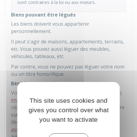
sont contraires à la loi ou aux mœurs.
Biens pouvant être légués
Les biens doivent vous appartenir
personnellement.
Il peut s'agir de maisons, appartements, terrains,
etc. Vous pouvez aussi léguer des meubles,
véhicules, tableaux, etc.
Par contre, vous ne pouvez pas léguer votre nom
ou un titre honorifique.
Bénéficiaires des legs
Vous devez respecter
les règles de transmission
imposées par la loi
. Ainsi, les
héritiers
This site uses cookies and
réservataires
ne peuvent pas être exclus de votre
gives you control over what
succession. Vous pouvez donc transmettre
you want to activate
librement (à un héritier, un tiers,
une
association
...) la part qui dépasse la
réserve
héréditaire
. On appelle cette part la
quotité