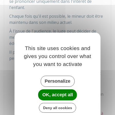
se prononcer uniquement dans l'intérêt de
l'enfant.
Chaque fois qu'il est possible, le mineur doit être
maintenu dans son milieu actuel.
À l'issue de l'audience, le juge peut décider de
mettre en place une ou plusieurs mesures
éducatives.
This site uses cookies and
Il peut décider de confier l'enfant à l'une des
gives you control over what
personnes ou institutions suivantes :
you want to activate
Autre parent (si l'enfant n'avait pas sa
résidence habituelle chez lui et ne court
pas de danger)
Personalize
Membre de la famille autre que les
parents (un voisin, un ami connu ou à un
OK, accept all
tiers digne de confiance
)
Deny all cookies
Service départemental de l'aide sociale à