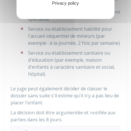
Privacy policy
l'enfance (Ase)
, qui place l'enfant en
famille d'accueil ou dans un établissement
spécialisé
Service ou établissement habilité pour
l'accueil séquentiel de mineurs (par
exemple : à la journée, 2 fois par semaine)
Service ou établissement sanitaire ou
d'éducation (par exemple, maison
d'enfants à caractère sanitaire et social,
hôpital).
Le juge peut également décider de classer le
dossier sans suite s'il estime qu'il n'y a pas lieu de
placer l'enfant.
La décision doit être argumentée et
notifiée
aux
parties dans les 8 jours.