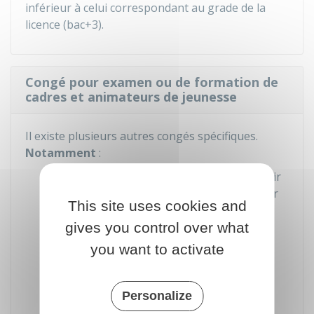
inférieur à celui correspondant au grade de la
licence (bac+3).
Congé pour examen ou de formation de
cadres et animateurs de jeunesse
Il existe plusieurs autres congés spécifiques.
Notamment
:
Le
congé pour examen
permet d'obtenir
une autorisation d'absence pour passer
This site uses cookies and
un ou plusieurs examens en vue
gives you control over what
d'acquérir un certain titre ou diplôme
you want to activate
Le
congé de formation de cadres et
animateurs de jeunesse
permet de se
former ou de se perfectionner à
Personalize
l'encadrement ou à l'animation.