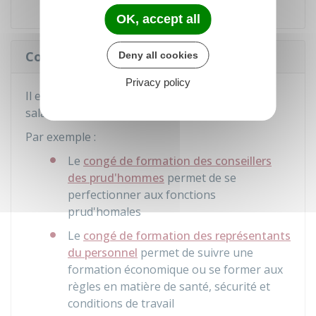
OK, accept all
Congés liés à la fonction de salarié-élu
Deny all cookies
Privacy policy
Il existe plusieurs congés liés à la fonction de
salarié-élu.
Par exemple :
Le
congé de formation des conseillers
des prud'hommes
permet de se
perfectionner aux fonctions
prud'homales
Le
congé de formation des représentants
du personnel
permet de suivre une
formation économique ou se former aux
règles en matière de santé, sécurité et
conditions de travail