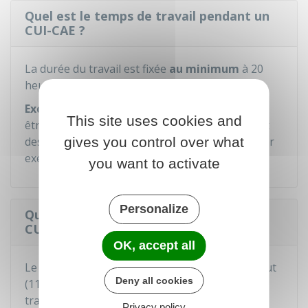
Quel est le temps de travail pendant un
CUI-CAE ?
La durée du travail est fixée
au minimum
à 20
heures par semaine.
Exceptionnellement
, la durée du travail peut
This site uses cookies and
être inférieure à ce seuil pour les salariés ayant
des difficultés particulièrement importantes (par
gives you control over what
exemple, un handicap).
you want to activate
Personalize
Quelle est la rémunération pendant un
CUI-CAE ?
OK, accept all
Le salaire est au moins égal au
Smic
horaire brut
Deny all cookies
(
11,88 €
) multiplié par le nombre d'heures
travaillées.
Privacy policy