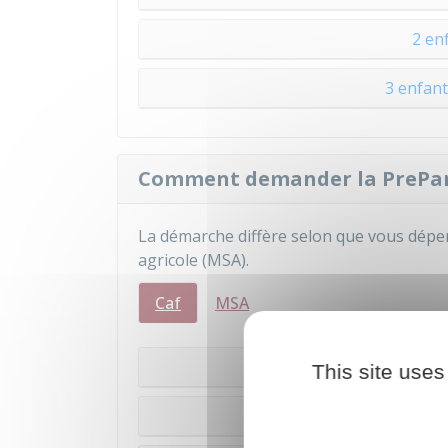
2 en
3 enfant
Comment demander la PrePar
La démarche diffère selon que vous dépe
agricole (
MSA
).
Caf
MSA
Vous ne percevez pas 
This site uses
Vous percevez déj