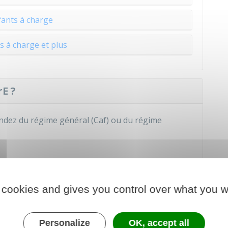
fants à charge
s à charge et plus
E ?
ndez du régime général (
Caf
) ou du régime
encore de prestation de la Caf
 cookies and gives you control over what you w
à des prestations de la Caf
Personalize
OK, accept all