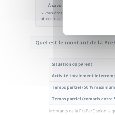
À savoir
Si vous êtes en congé de maternité, pate
attendre la fin de l'indemnisation pour e
Quel est le montant de la Pre
Situation du parent
Activité totalement interrom
Temps partiel (
50 %
maximum
Temps partiel (compris entre
Montants de la PreParE selon la qu