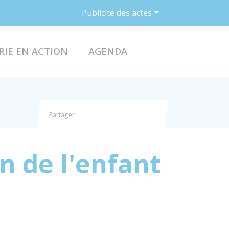
Publicité des actes
ACCÉDER AU FO
RIE EN ACTION
AGENDA
Partager
Partager sur Facebook
Partager sur X - Twitter
Partager sur Linkedin
Partager par email
n de l'enfant