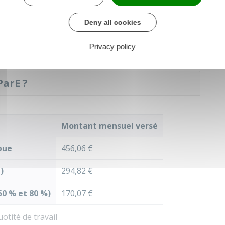
Deny all cookies
rnité, d'adoption ou de maladie, vous devez
nvoyer la demande.
Privacy policy
ParE ?
Montant mensuel versé
pue
456,06 €
)
294,82 €
50 %
et
80 %
)
170,07 €
otité de travail