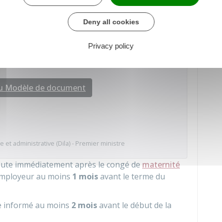
e contre décharge (récépissé). La lettre doit
ctivité à temps partiel et sa durée.
Deny all cookies
Privacy policy
tal dans le secteur privé
au Modèle de document
e et administrative (Dila) - Premier ministre
débute immédiatement après le congé de
maternité
l'employeur au moins
1 mois
avant le terme du
re informé au moins
2 mois
avant le début de la