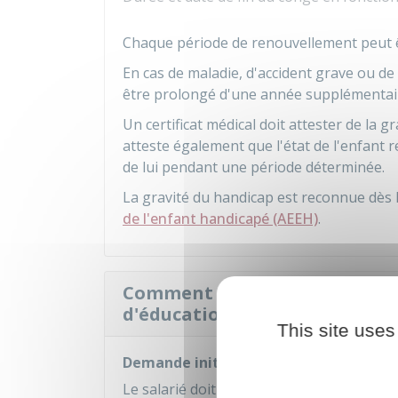
Chaque période de renouvellement peut ê
En cas de maladie, d'accident grave ou de
être prolongé d'une année supplémenta
Un certificat médical doit attester de la gr
atteste également que l'état de l'enfant
de lui pendant une période déterminée.
La gravité du handicap est reconnue dès l
de l'enfant handicapé (AEEH)
.
Comment le salarié doit-il d
d'éducation à temps partiel ?
This site uses
Demande initiale
Le salarié doit informer son employeur 