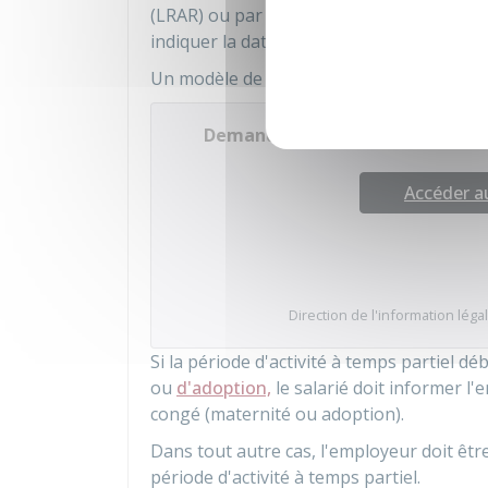
(LRAR) ou par lettre remise en main propr
indiquer la date de début de la période d'a
Un modèle de lettre est disponible :
Demande initiale de congé paren
Accéder 
Direction de l'information légal
Si la période d'activité à temps partiel 
ou
d'adoption,
le salarié doit informer 
congé (maternité ou adoption).
Dans tout autre cas, l'employeur doit êt
période d'activité à temps partiel.