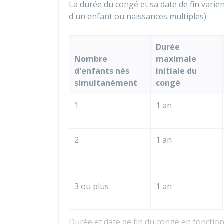
La durée du congé et sa date de fin vari
d'un enfant ou naissances multiples).
Durée
Nombre
maximale
d'enfants nés
initiale du
simultanément
congé
1
1 an
2
1 an
3 ou plus
1 an
Durée et date de fin du congé en foncti