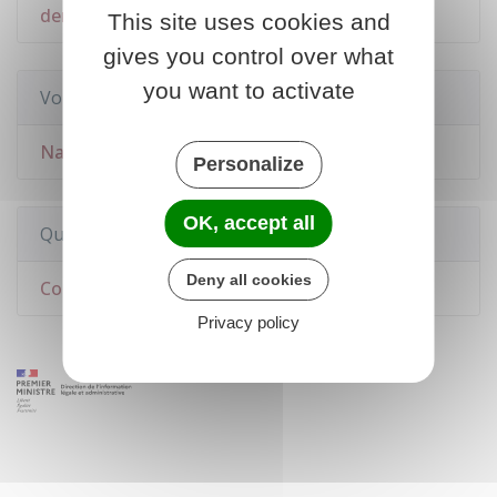
demande de nationalité française
This site uses cookies and
gives you control over what
you want to activate
Voir aussi
Nationalité française
Personalize
OK, accept all
Questions ? Réponses !
Deny all cookies
Comment obtenir la nationalité française ?
Privacy policy