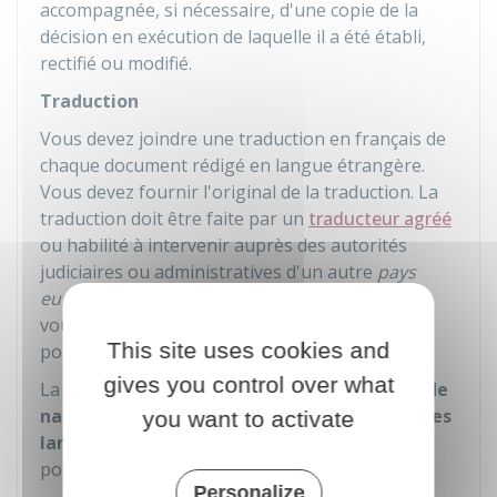
accompagnée, si nécessaire, d'une copie de la
décision en exécution de laquelle il a été établi,
rectifié ou modifié.
Traduction
Vous devez joindre une traduction en français de
chaque document rédigé en langue étrangère.
Vous devez fournir l'original de la traduction. La
traduction doit être faite par un
traducteur agréé
ou habilité à intervenir auprès des autorités
judiciaires ou administratives d'un autre
pays
européen
. Si vous êtes à l'étranger, adressez-
vous à l'ambassade ou au consulat de France
This site uses cookies and
pour consulter la liste des traducteurs agréés.
gives you control over what
La traduction d'un
extrait plurilingue d'acte de
naissance ou d'acte de mariage dont l'une des
you want to activate
langues est le français
n'est pas nécessaire
pour une personne majeure.
Personalize